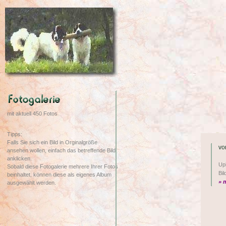
mit aktuell 450 Fotos
Tipps:
Falls Sie sich ein Bild in Orginalgröße
vo
ansehen wollen, einfach das betreffende Bild
anklicken.
Up
Sobald diese Fotogalerie mehrere Ihrer Fotos
Bil
beinhaltet, können diese als eigenes Album
» 
ausgewählt werden.