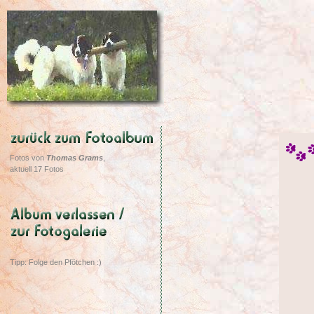
Fotos von
Thomas Grams
,
aktuell 17 Fotos
Tipp: Folge den Pfötchen :)